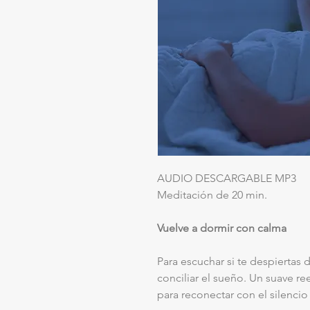
AUDIO DESCARGABLE MP3
Meditación de 20 min.
Vuelve a dormir con calma
Para escuchar si te despiertas 
conciliar el sueño. Un suave r
para reconectar con el silencio 