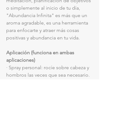
meditación, planificación de objetivos
o simplemente al inicio de tu día,
"Abundancia Infinita" es más que un
aroma agradable, es una herramienta
para enfocarte y atraer más cosas
positivas y abundancia en tu vida.
Aplicación (funciona en ambas
aplicaciones)
· Spray personal: rocíe sobre cabeza y
hombros las veces que sea necesario.
· Spray ambiental: se aplica en la
habitación con especial atención a las
esquinas.
Sprays personales y ambientales
elaborados con aceites esenciales y
sistemas florales de la más alta calidad,
aptos para toda la familia.