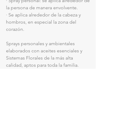
· Spray personal: se aplica alrededor de
la persona de manera envolvente.
· Se aplica alrededor de la cabeza y
hombros, en especial la zona del
corazón.
Sprays personales y ambientales
elaborados con aceites esenciales y
Sistemas Florales de la más alta
calidad, aptos para toda la familia.
Frasco de vidrio de 60 ml
INFORMACIÓN DE PRODUCTO
Sprays personales y ambientales elaborados
INFORMACIÓN DEL ENVÍO
con aceites esenciales y Sistemas Florales
de la más alta calidad, aptos para toda la
· Costos de envío calculados de acuerdo a la
familia.
ubicación.
Aplicación