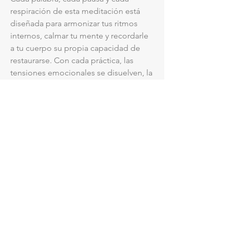
respiración de esta meditación está
diseñada para armonizar tus ritmos
internos, calmar tu mente y recordarle
a tu cuerpo su propia capacidad de
restaurarse. Con cada práctica, las
tensiones emocionales se disuelven, la
mente encuentra alivio y el cuerpo
recuerda que puede entregarse sin
miedo.
Dormir profundamente no es un lujo,
es una forma de sanar. Cuando el
descanso se restablece, el cuerpo
equilibra sus funciones, el corazón se
aquieta y la energía vital fluye
nuevamente con naturalidad. Esta
meditación es una invitación a volver a
confiar, a descansar no solo